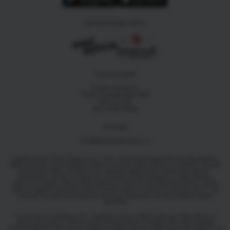
Spolupracující farmy
Provozovatel
Dobré družstvo
Třída Tomáše Bati 299
763 02 Zlín
IČO: 07877455
Kontakt
info@dobredruzstvo.cz
Společnost pro výživu doporučuje v rámci Výživových doporučení pro obyvatelstvo
České republiky zvýšit spotřebu zeleniny a ovoce včetně ořechů se zřetelem k přívodu
ochranných látek, významných v prevenci nádorových a kardiovaskulárních
onemocnění, ale též ve vztahu ke snižování přívodu energie a zvýšení obsahu
vlákniny ve stravě. Denní příjem zeleniny a ovoce by měl dosahovat 600 g, včetně
zeleniny tepelně upravené, přičemž poměr zeleniny a ovoce by měl být cca 2:1. Více
informací na
www.vyzivaspol.cz/vyzivova-doporuceni-pro-obyvatelstvo-ceske-
republiky
Financováno Evropskou unií. Vyjádřené názory a stanoviska jsou však názory a
stanovisky autorů a nemusí nutně odrážet názory Evropské unie nebo Evropské
výkonné agentury pro výzkum (REA). Evropská unie ani orgán poskytující podporu za