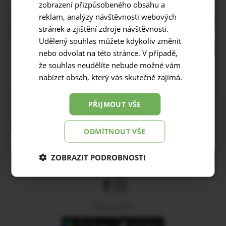
zobrazení přizpůsobeného obsahu a
olivy, pažitku a ledový salát.
reklam, analýzy návštěvnosti webových
Z čerstvého ovoce a zeleniny vytvoř také pořádnou oblohu.
stránek a zjištění zdroje návštěvnosti.
Buď kreativní! Představivosti se meze nekladou.
Udělený souhlas můžete kdykoliv změnit
nebo odvolat na této stránce. V případě,
že souhlas neudělíte nebude možné vám
EXKURZE ZDARMA
nabízet obsah, který vás skutečně zajímá.
Dolní Lutyně, Farma Bezdínek
PŘIJMOUT VŠE
každou středu, čtvrtek a sobotu
Zjistit více
ODMÍTNOUT VŠE
ZOBRAZIT PODROBNOSTI
Sociální sítě
Stáhnout APP