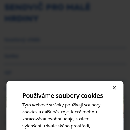
SENDVIČ PRO MALÉ
HRDINY
toustový chléb
šunka
sýr
×
oblíbená zelenina a ovoce
Používáme soubory cookies
×
Tyto webové stránky používají soubory
cookies a další nástroje, které mohou
Připrav sendviče z toustového chleba, šunky a sýra.
zpracovávat osobní údaje, s cílem
Z libovolného ovoce a zeleniny vykroj bláznivé obličeje a
vylepšení uživatelského prostředí,
ozdob jimi sendviče. My jsme využili ředkev, okurku, mrkev,