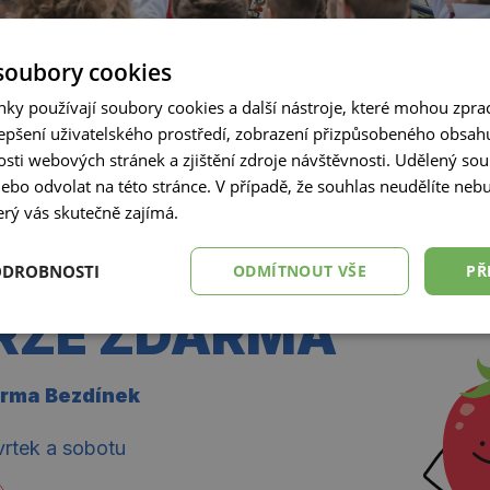
sůl
soubory cookies
ky používají soubory cookies a další nástroje, které mohou zpr
lepšení uživatelského prostředí, zobrazení přizpůsobeného obsah
pepř
sti webových stránek a zjištění zdroje návštěvnosti. Udělený so
nebo odvolat na této stránce. V případě, že souhlas neudělíte n
erý vás skutečně zajímá.
listy římského salátu
ODROBNOSTI
ODMÍTNOUT VŠE
PŘ
1/2 červené cibule
RZE ZDARMA
50 g vlašských ořec
arma Bezdínek
vrtek a sobotu
Nakrájej nadrobno jarní c