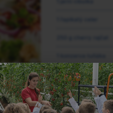
1 jarní cibulka
1 řapíkatý celer
250 g cherry rajčat
1 konzerva tuňáka
1 lžička medu
1 řecký jogurt
2 lžíce citronové šťá