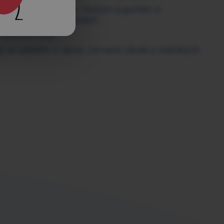
j s tuňákem, medem, řeckým jogurtem a
huti směs osol a opepři.
alátové listy.
 se salátem z rajčat, červené cibule a vlašských