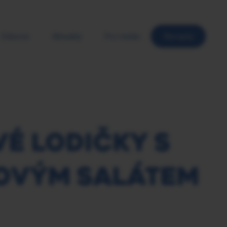
Exkurze
Aktuality
Pro média
Recepty
É LODIČKY S
OVÝM SALÁTEM