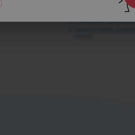
V míse zeleninu smíche
citronovou šťávou. Dle c
Směsí naplň opláchnuté s
Salátové lodičky podávej
ořechů.