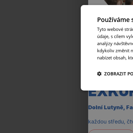
Používáme 
Tyto webové strán
údaje, s cílem vy
analýzy návštěvno
kdykoliv změnit 
nabízet obsah, kt
ZOBRAZIT P
EXKU
Dolní Lutyně, F
každou středu, čt