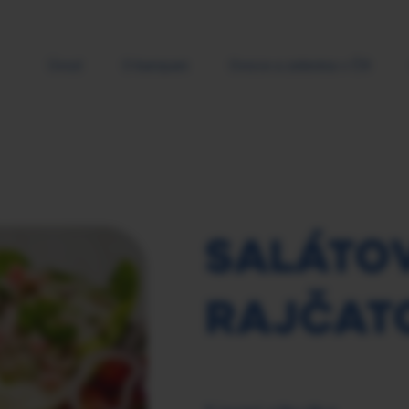
Úvod
O kampani
Ovoce a zelenina v ČR
SALÁTOV
RAJČAT