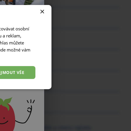
×
acovávat osobní
u a reklam,
uhlas můžete
ebude možné vám
IJMOUT VŠE
hů
ibulku, řapíkatý celer a cherry rajčata.