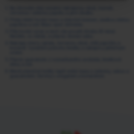
Na olivovém oleji osmahni nakrájenou cibuli, česnek,
červenou i zelenou papriku a jarní cibulku.
Přidej mleté hovězí maso a dokořeň kmínem, sladkou mletou
paprikou a solí. Maso opeč dohněda.
Přilij hovězí vývar a nech vše povařit zhruba 45 minut.
Mezitím, co čekáš, si připrav domácí salsu.
Nakrájej cherry rajčata, červenou cibuli, chilli papričku a
koriandr. Vymáčkni polovinu limetky a zakápni ji jablečným
octem.
Připrav guacamole z rozmačkaného avokáda, limetkové
šťávy a soli.
Menší pšeničné tortilly naplň směsí masa a zeleniny, salsou a
guacamolem. Servíruj s oreganem a koriandrem.