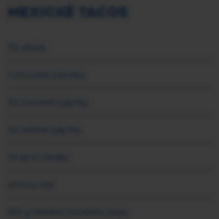
MEXICKÉ TACOS
1/2 cibule
1 stroužek česneku
1/2 červené papriky
1/2 zelené papriky
1/2 jarní cibulky
olivový olej
250 g mletého hovězího masa