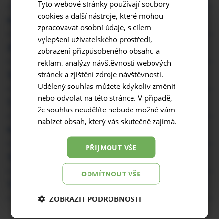
Tyto webové stránky používají soubory
cookies a další nástroje, které mohou
hrstka koriandru
zpracovávat osobní údaje, s cílem
vylepšení uživatelského prostředí,
250 g cherry rajčat (na salsu)
zobrazení přizpůsobeného obsahu a
reklam, analýzy návštěvnosti webových
stránek a zjištění zdroje návštěvnosti.
1/2 červené cibule (na salsu)
Udělený souhlas můžete kdykoliv změnit
nebo odvolat na této stránce. V případě,
1 chilli paprička (na salsu)
že souhlas neudělíte nebude možné vám
EXKURZE ZDARMA
nabízet obsah, který vás skutečně zajímá.
hrstka koriandru (na salsu)
Dolní Lutyně, Farma Bezdínek
PŘIJMOUT VŠE
každou středu, čtvrtek a sobotu
1/2 limetky (na salsu)
Zjistit více
ODMÍTNOUT VŠE
1 lžička jablečného octa (na salsu)
ZOBRAZIT PODROBNOSTI