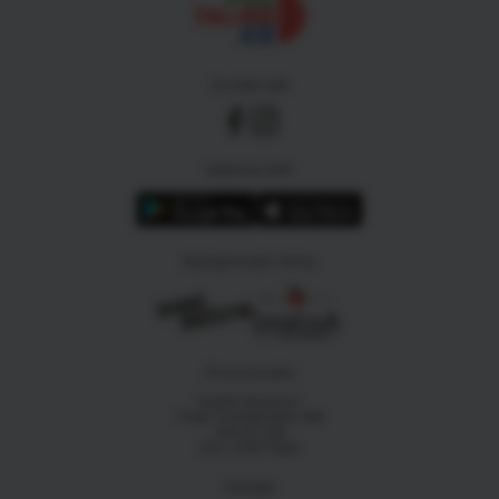
Sociální sítě
Stáhnout APP
Spolupracující farmy
Provozovatel
Dobré družstvo
Třída Tomáše Bati 299
763 02 Zlín
IČO: 07877455
Kontakt