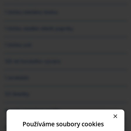
1 lžička mletého kmínu
1 lžička sladké mleté papriky
1 lžička soli
125 ml hovězího vývaru
1 avokádo
1/2 limetky
4 malé pšeničné tortilly
×
Používáme soubory cookies
oregano
×