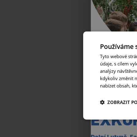
Používáme 
Tyto webové strán
údaje, s cílem vy
analýzy návštěvno
kdykoliv změnit 
nabízet obsah, kt
ZOBRAZIT P
EXKU
Dolní Lutyně, F