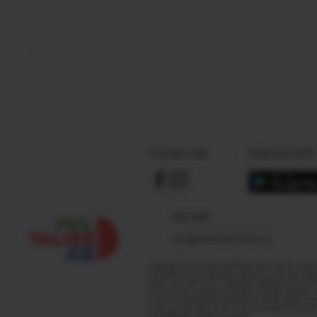
Sociální sítě
Stáhnout APP
Kontakt
info@dobredruzstvo.cz
Společnost pro výživu doporučuje v rámci Výživ
republiky zvýšit spotřebu zeleniny a ovoce včet
látek, významných v prevenci nádorových a kar
ke snižování přívodu energie a zvýšení obsahu v
ovoce by měl dosahovat 600 g, včetně zeleniny 
ovoce by měl být cca 2:1. Více informací na
www.v
obyvatelstvo-ceske-republiky