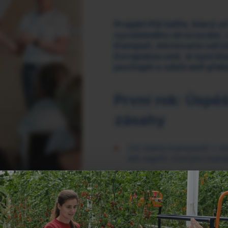
Projekt Půl talíře, který
vyváženého stravování, v
Kampaň, iniciovaná sdru
Evropskou unií, si nyní k
pochopit a odstranit překá
První rok: Úspě
zásahy
Od startu kampaně v du
lidí napříč různými kaná
13,7 milionu na sociálníc
a 17,8 milionu přes onli
Kampaň tak úspěšně nastar
stravování.
„Za první rok j