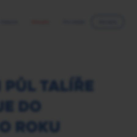
Exkurze
Aktuality
Pro média
Recepty
PŮL TALÍŘE
JE DO
O ROKU