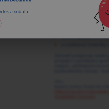
Praktické nástro
vrtek a sobotu
Kampaň i nadále sází na ús
sociální sítě a influenc
návyků,
mobilní aplikace s recep
a vzdělávací materiály,
Zároveň podporuje české pěs
produkci s potřebami spotře
malých, udržitelných krocíc
každodenního života,“ do
Zdroj:
Reklamní systémy Google Ads a M
https://csu.gov.cz/produkt
tricetiletem-prumeru