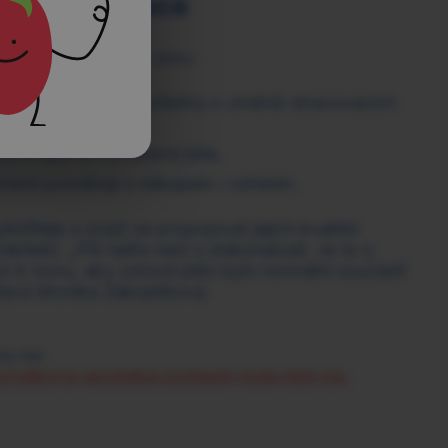
je a inspirace
pěšné kanály jako jsou:
eři, kteří sdílejí své příběhy o změně stravovacích
ty a tipy na vyvážená jídla,
 které pomáhají s nákupem i vařením.
titele a snaží se propojovat jejich kvalitní
bitelů. „Půl talíře není o dokonalosti. Je to o
h k tomu, aby zdravé jídlo bylo normální součástí
dává Monika Zábojníková.
eta Ads
y/celkova-spotreba-potravin-byla-loni-na-