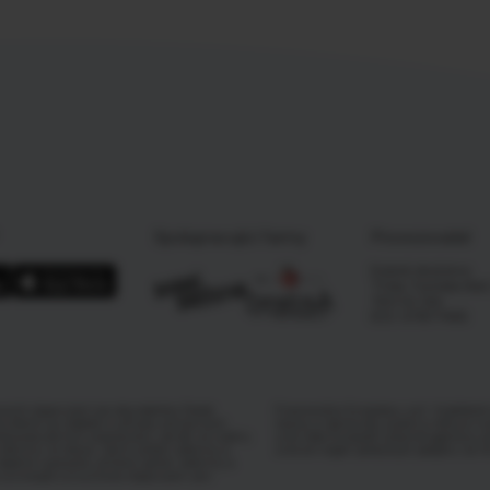
Spolupracující farmy
Provozovatel
Dobré družstvo
Třída Tomáše Bati
763 02 Zlín
IČO: 07877455
ových doporučení pro obyvatelstvo České
Financováno Evropskou unií. Vyjádřené 
ně ořechů se zřetelem k přívodu ochranných
názory a stanovisky autorů a nemusí nu
diovaskulárních onemocnění, ale též ve vztahu
unie nebo Evropské výkonné agentury p
lákniny ve stravě. Denní příjem zeleniny a
unie ani orgán poskytující podporu za 
tepelně upravené, přičemž poměr zeleniny a
yzivaspol.cz/vyzivova-doporuceni-pro-