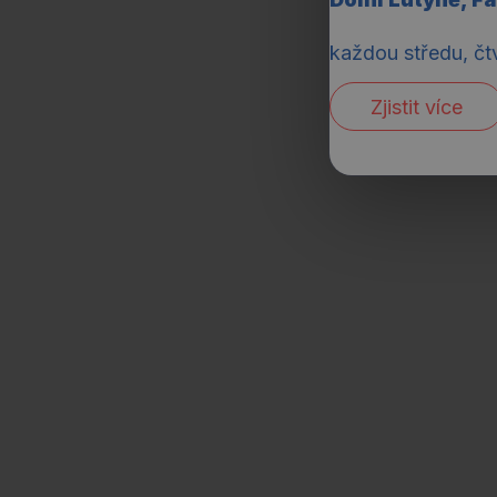
každou středu, čt
Zjistit více