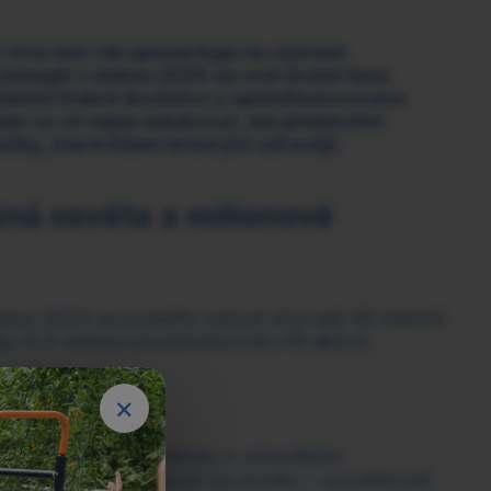
 už více než rok upozorňuje na význam
stoupil v dubnu 2025 do své druhé fáze.
žením Dobré družstvo a spolufinancovaná
lade za cíl nejen edukovat, ale především
žky, které lidem brání jíst zdravěji.
šná osvěta a milionové
bnu 2024 se podařilo oslovit více než 45 milionů
ly:13,5 milionu prostřednictvím PR aktivit,
h sítích,
×
ne reklamu.
tovala veřejnou debatu o zdravějším
sme se zaměřili hlavně na osvětu – vysvětlovali