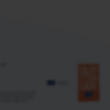
 299
názory a stanoviska jsou však
tně odrážet názory Evropské
ro výzkum (REA). Evropská
ně nenesou odpovědnost.