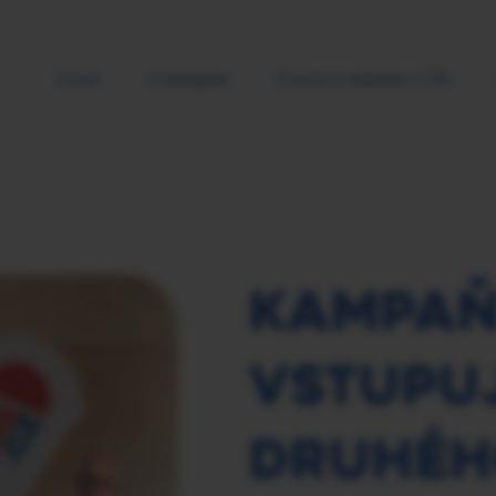
Úvod
O kampani
Ovoce a zelenina v ČR
KAMPAŇ 
VSTUPU
DRUHÉH